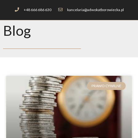
+48 666 686 630
kancelaria@adwokatborowiecka.pl
Blog
PRAWO CYWILNE