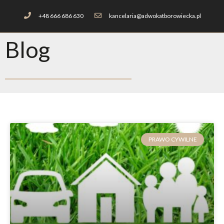
+48 666 686 630
kancelaria@adwokatborowiecka.pl
Blog
PRAWO CYWILNE