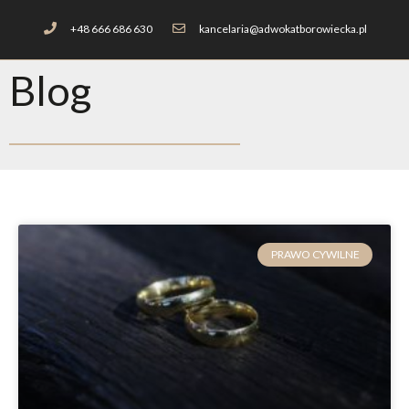
+48 666 686 630
kancelaria@adwokatborowiecka.pl
Blog
PRAWO CYWILNE