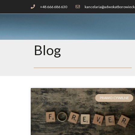
+48 666 686 630
kancelaria@adwokatborowiecka
Blog
PRAWO CYWILNE