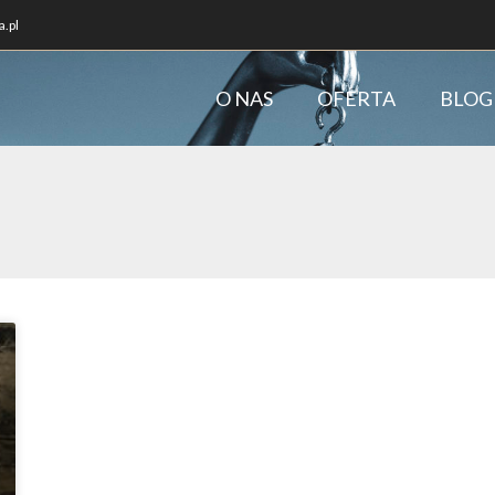
.pl
O NAS
OFERTA
BLOG