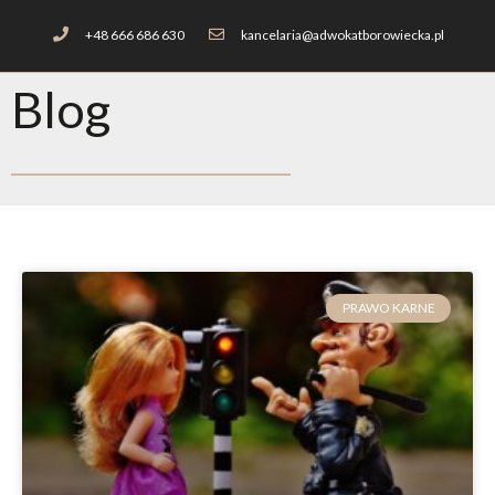
+48 666 686 630
kancelaria@adwokatborowiecka.pl
Blog
PRAWO KARNE