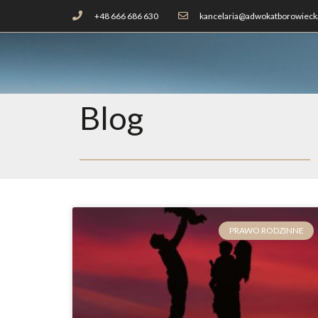
+48 666 686 630
kancelaria@adwokatborowiecka
Blog
PRAWO RODZINNE