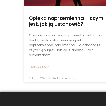
Opieka naprzemienna – czym
jest, jak ją ustanowić?
Obecnie coraz częściej pomiędzy rodzicami
dochodzi do ustanowienia opieki
naprzemiennej nad dziećmi. Co oznacza i z
czym się wiąże? Jak ją ustanowić? Co z
alimentami?
PRZECZYTAJ »
21 lipca 2020
Brak komentarzy