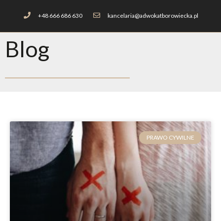
+48 666 686 630
kancelaria@adwokatborowiecka.pl
Blog
PRAWO CYWILNE