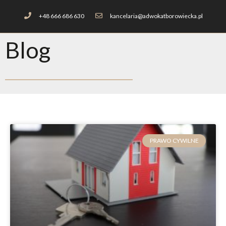
+48 666 686 630
kancelaria@adwokatborowiecka.pl
Blog
PRAWO CYWILNE