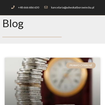
+48 666 686 630
kancelaria@adwokatborowiecka.pl
Blog
PRAWO CYWILNE