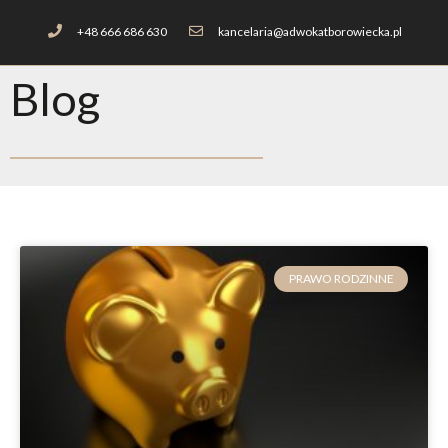
+48 666 686 630
kancelaria@adwokatborowiecka.pl
Blog
PRAWO RODZINNE