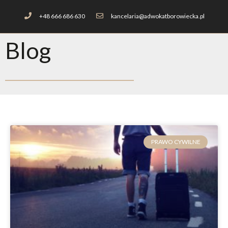
+48 666 686 630
kancelaria@adwokatborowiecka.pl
Blog
PRAWO CYWILNE