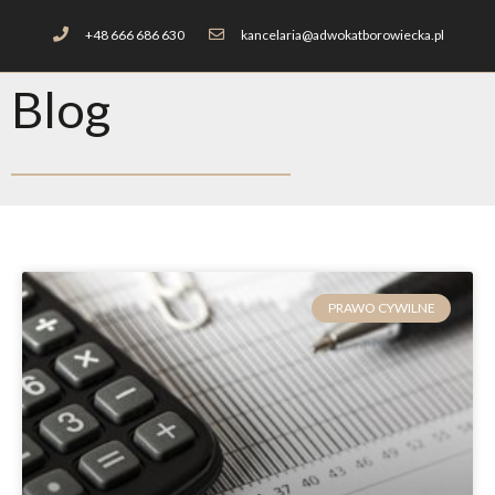
+48 666 686 630
kancelaria@adwokatborowiecka.pl
Blog
PRAWO CYWILNE