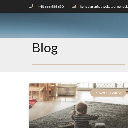
+48 666 686 630
kancelaria@adwokatborowiecka
Blog
PRAWO CYWILNE