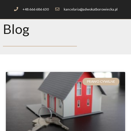
+48 666 686 630
kancelaria@adwokatborowiecka.pl
Blog
PRAWO CYWILNE