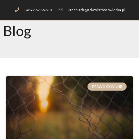
+48 666 686 630
kancelaria@adwokatborowiecka.pl
Blog
PRAWO CYWILNE