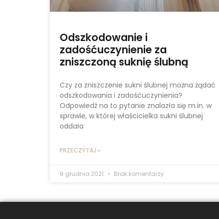
Odszkodowanie i
zadośćuczynienie za
zniszczoną suknię ślubną
Czy za zniszczenie sukni ślubnej można żądać
odszkodowania i zadośćuczynienia?
Odpowiedź na to pytanie znalazła się m.in. w
sprawie, w której właścicielka sukni ślubnej
oddała
PRZECZYTAJ »
9 grudnia 2021
Brak komentarzy