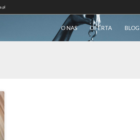
.pl
O NAS
OFERTA
BLOG