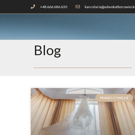
+48 666 686 630
kancelaria@adwokatborowiecka
Blog
PRAWO CYWILNE