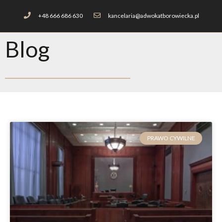
+48 666 686 630
kancelaria@adwokatborowiecka.pl
Blog
PRAWO CYWILNE