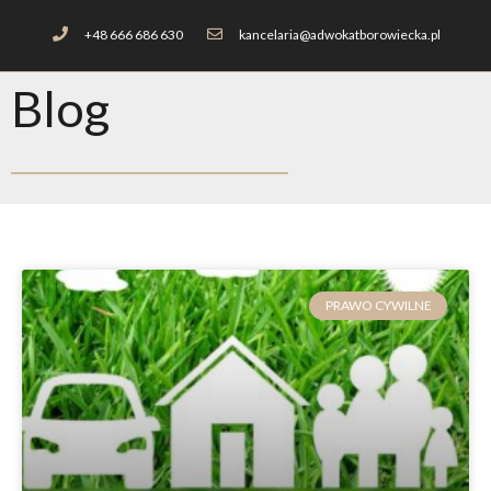
+48 666 686 630
kancelaria@adwokatborowiecka.pl
Blog
PRAWO CYWILNE