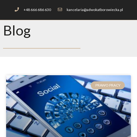
+48 666 686 630
kancelaria@adwokatborowiecka.pl
Blog
PRAWO PRACY