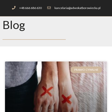
+48 666 686 630
kancelaria@adwokatborowiecka.pl
Blog
PRAWO CYWILNE