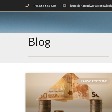
+48 666 686 630
kancelaria@adwokatborowiecka
Blog
PRAWO RODZINNE