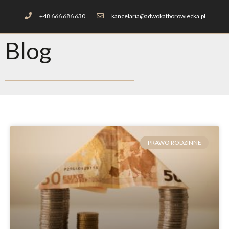
+48 666 686 630
kancelaria@adwokatborowiecka.pl
Blog
PRAWO RODZINNE