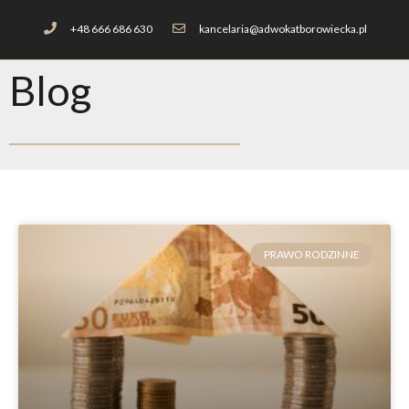
+48 666 686 630
kancelaria@adwokatborowiecka.pl
Blog
PRAWO RODZINNE