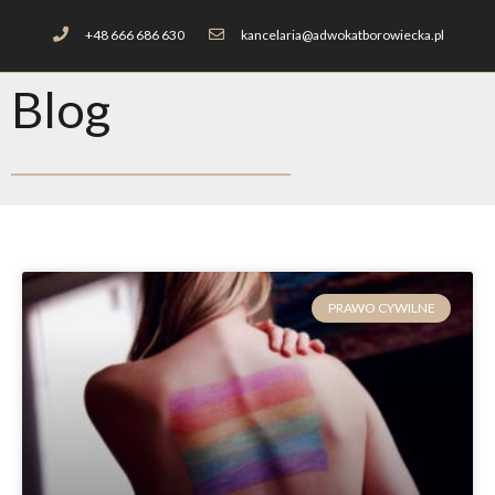
+48 666 686 630
kancelaria@adwokatborowiecka.pl
Blog
PRAWO CYWILNE