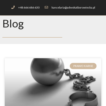
+48 666 686 630
kancelaria@adwokatborowiecka.pl
Blog
PRAWO KARNE