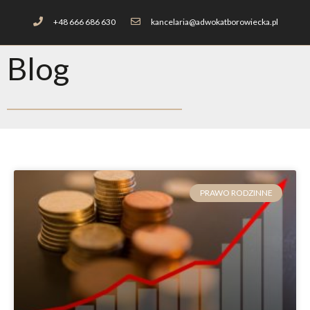
+48 666 686 630
kancelaria@adwokatborowiecka.pl
Blog
PRAWO RODZINNE