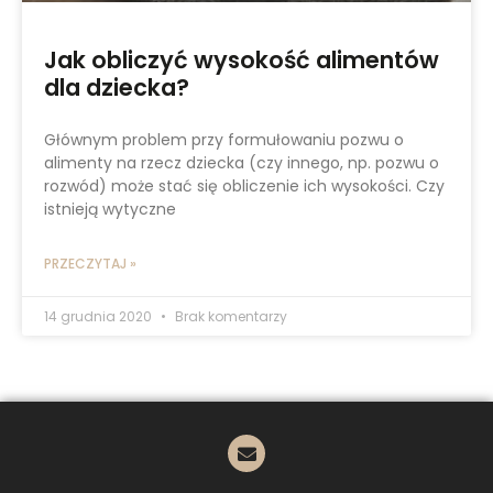
Jak obliczyć wysokość alimentów
dla dziecka?
Głównym problem przy formułowaniu pozwu o
alimenty na rzecz dziecka (czy innego, np. pozwu o
rozwód) może stać się obliczenie ich wysokości. Czy
istnieją wytyczne
PRZECZYTAJ »
14 grudnia 2020
Brak komentarzy