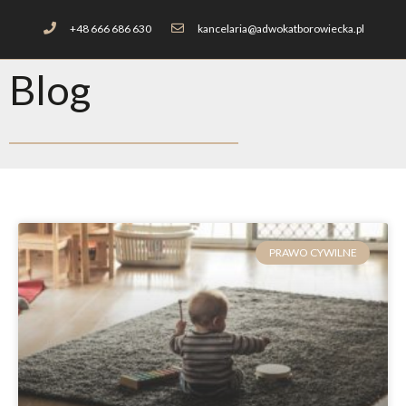
+48 666 686 630
kancelaria@adwokatborowiecka.pl
Blog
PRAWO CYWILNE