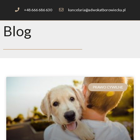
+48 666 686 630
kancelaria@adwokatborowiecka.pl
Blog
PRAWO CYWILNE