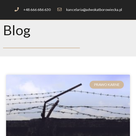
+48 666 686 630
kancelaria@adwokatborowiecka.pl
Blog
PRAWO KARNE