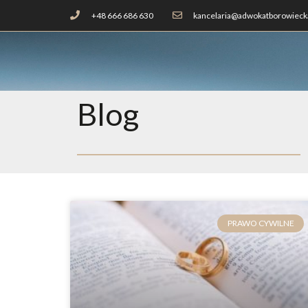
+48 666 686 630
kancelaria@adwokatborowiecka
Blog
PRAWO CYWILNE