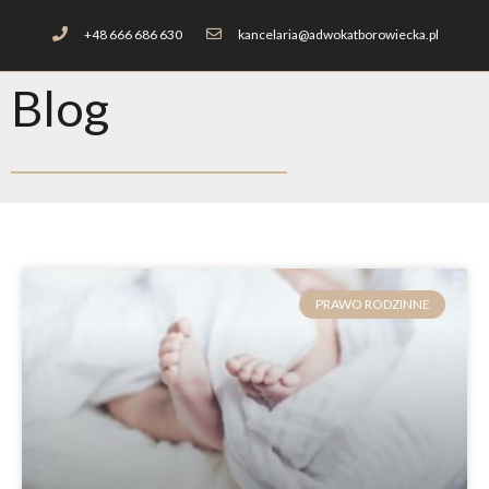
+48 666 686 630
kancelaria@adwokatborowiecka.pl
Blog
PRAWO RODZINNE