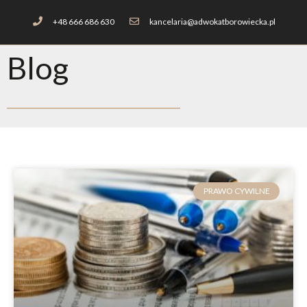
+48 666 686 630
kancelaria@adwokatborowiecka.pl
Blog
PRAWO CYWILNE