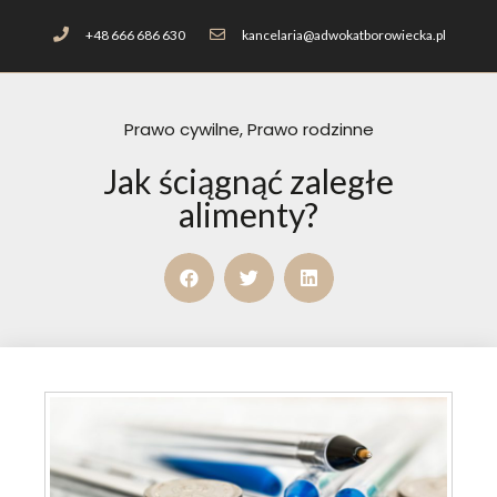
+48 666 686 630
kancelaria@adwokatborowiecka.pl
Prawo cywilne
,
Prawo rodzinne
Jak ściągnąć zaległe
alimenty?