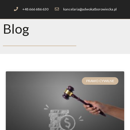
+48 666 686 630
kancelaria@adwokatborowiecka.pl
Blog
PRAWO CYWILNE