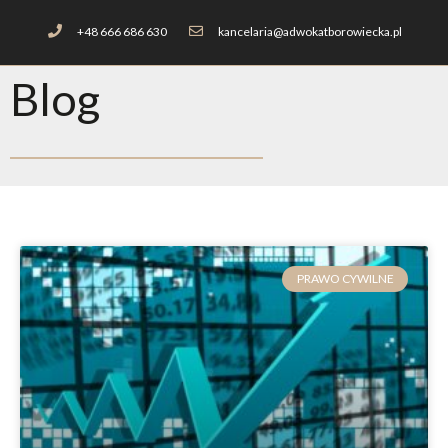
+48 666 686 630
kancelaria@adwokatborowiecka.pl
Blog
PRAWO CYWILNE