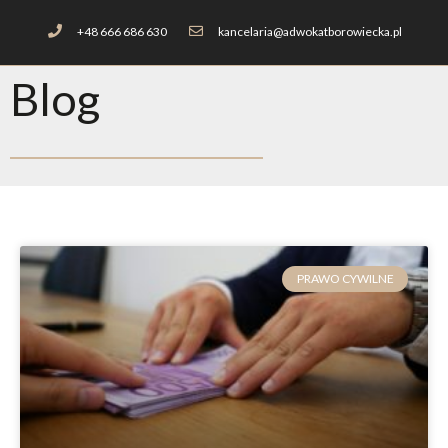
+48 666 686 630
kancelaria@adwokatborowiecka.pl
Blog
PRAWO CYWILNE