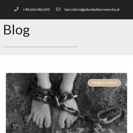
+48 666 686 630
kancelaria@adwokatborowiecka.pl
Blog
PRAWO KARNE