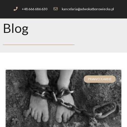
+48 666 686 630
kancelaria@adwokatborowiecka.pl
Blog
PRAWO KARNE