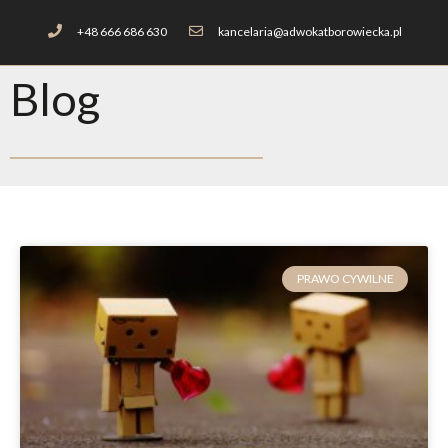
+48 666 686 630
kancelaria@adwokatborowiecka.pl
Blog
PRAWO CYWILNE