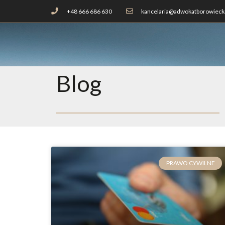
+48 666 686 630
kancelaria@adwokatborowiecka
Blog
PRAWO CYWILNE