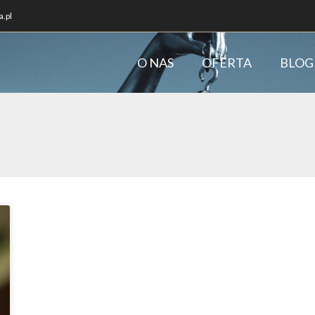
.pl
O NAS
OFERTA
BLOG