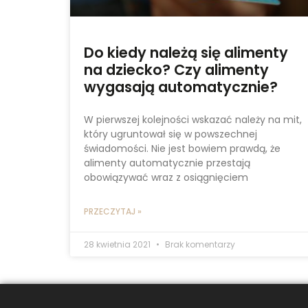
Do kiedy należą się alimenty
na dziecko? Czy alimenty
wygasają automatycznie?
W pierwszej kolejności wskazać należy na mit,
który ugruntował się w powszechnej
świadomości. Nie jest bowiem prawdą, że
alimenty automatycznie przestają
obowiązywać wraz z osiągnięciem
PRZECZYTAJ »
28 kwietnia 2021
Brak komentarzy