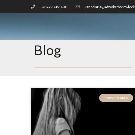
+48 666 686 630
kancelaria@adwokatborowiecka
Blog
PRAWO KARNE