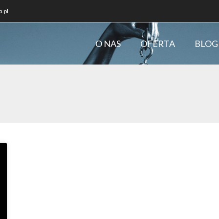
.pl
O NAS
OFERTA
BLOG