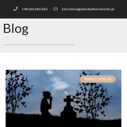
+48 666 686 630
kancelaria@adwokatborowiecka.pl
Blog
PRAWO CYWILNE