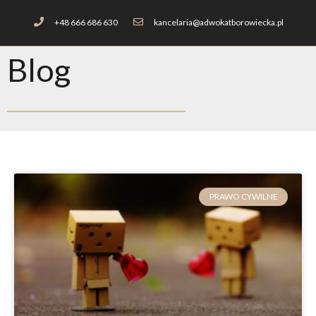
+48 666 686 630
kancelaria@adwokatborowiecka.pl
Blog
PRAWO CYWILNE