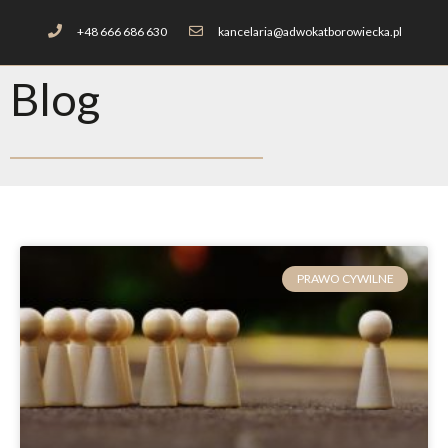
+48 666 686 630
kancelaria@adwokatborowiecka.pl
Blog
PRAWO CYWILNE