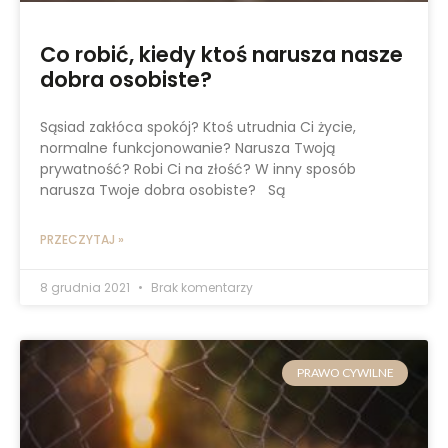
Co robić, kiedy ktoś narusza nasze
dobra osobiste?
Sąsiad zakłóca spokój? Ktoś utrudnia Ci życie,
normalne funkcjonowanie? Narusza Twoją
prywatność? Robi Ci na złość? W inny sposób
narusza Twoje dobra osobiste? Są
PRZECZYTAJ »
8 grudnia 2021
Brak komentarzy
PRAWO CYWILNE