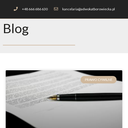
+48 666 686 630
kancelaria@adwokatborowiecka.pl
Blog
PRAWO CYWILNE