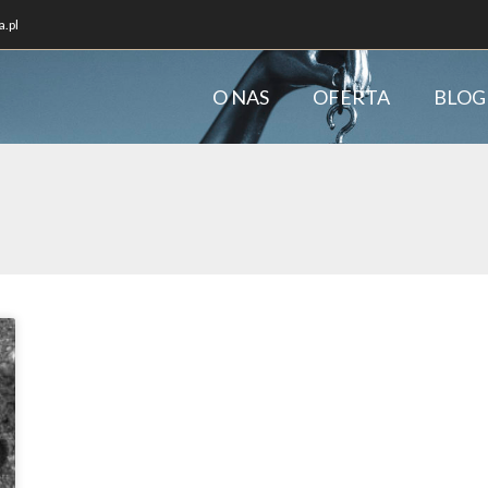
.pl
O NAS
OFERTA
BLOG