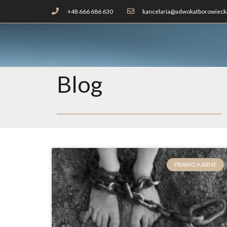
+48 666 686 630
kancelaria@adwokatborowiecka
Blog
PRAWO KARNE