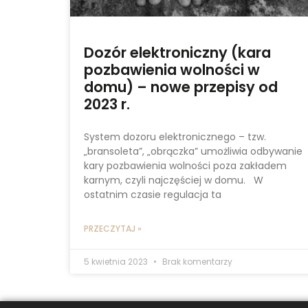
Dozór elektroniczny (kara
pozbawienia wolności w
domu) – nowe przepisy od
2023 r.
System dozoru elektronicznego – tzw.
„bransoleta”, „obrączka” umożliwia odbywanie
kary pozbawienia wolności poza zakładem
karnym, czyli najczęściej w domu. W
ostatnim czasie regulacja ta
PRZECZYTAJ »
5 kwietnia 2023
Brak komentarzy