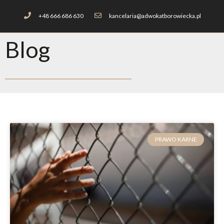
+48 666 686 630
kancelaria@adwokatborowiecka.pl
Blog
PRAWO KARNE