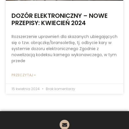
DOZÓR ELEKTRONICZNY – NOWE
PRZEPISY: KWIECIEŃ 2024
Rozszerzenie uprawnień dla skazanych ubiegających
się o tzw. obrączkę/bransoletkę, tj. odbycie kary w
systemie dozoru elektronicznego Zgodnie z
nowelizacją kodeksu karnego wykonawczego, w tym
przede
PRZECZYTAJ »
15 kwietnia 2024
Brak komentarzy