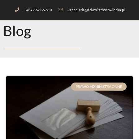
+48 666 686 630
kancelaria@adwokatborowiecka.pl
Blog
PRAWO ADMINISTRACYJNE