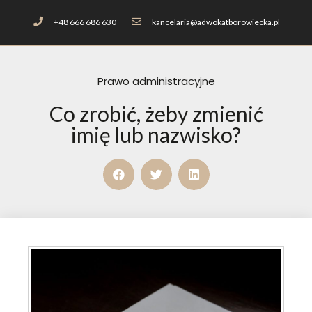
+48 666 686 630
kancelaria@adwokatborowiecka.pl
Prawo administracyjne
Co zrobić, żeby zmienić
imię lub nazwisko?