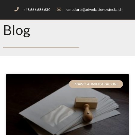
+48 666 686 630
kancelaria@adwokatborowiecka.pl
Blog
PRAWO ADMINISTRACYJNE